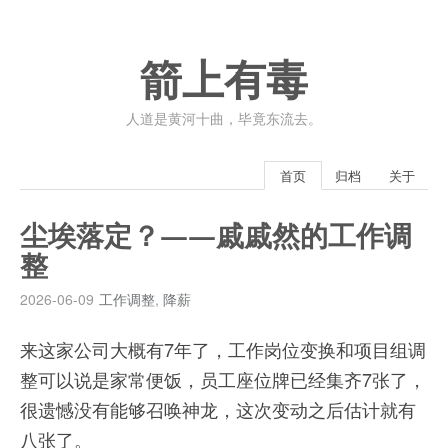
箭上有毒
人道是黄河十曲，毕竟东流去。
首页
归档
关于
尘埃落定？——戚戚然的工作调
整
2026-06-09
工作调整
,
降薪
来这家公司大概有7年了，工作岗位变换和项目组调
整可以说是家常便饭，员工座位牌已经集齐7张了，
很遗憾没有能够召唤神龙，这次变动之后估计就有
八张了。