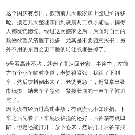
这个国庆有点忙，假期前几天搬家加上整理忙得够
呛。接连几天整理东西到凌晨两三点才能睡，搞得
人都恍恍惚惚。经过这次搬家之后，后面对自己的
购物欲望又清醒了很多，尤其是不要随意买书，另
外不用的东西会更干脆的转让或者丢掉了。
5号看高速不堵，就选了高速回老家。半途中，左前
方有个小车临时变道，老婆很紧张，我踩了下刹
车，然后饮料倒出来了。老婆更急了，赶紧拿出餐
巾纸擦，结果车子急停，紧接着崩的一声车子被追
尾了。
因为没有经历过高速事故，有点慌乱不知所措。下
车之后先看了下车屁股被撞的还好，后备箱有点凹
陷，但是还能打开，放下心来，然后打开后备箱找