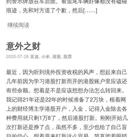
到警示牌放在车后面。看追尾车辆好像都没有磕碰
痕迹，先和对方道了个歉，然后[……]
继续阅读
意外之财
2025-07-28
富途
,
小米
,
港股
,
股票
最近，因为听到境外投资收税的风声，想起来自己
几年前因为学习港股打新而开的港股账户里应该还
有些余额。想着是不是应该想想办法怎么转回来。
我记得21年还是22年的时候准备了2万块，根着网
上的财经博主学港股开户，入金，记得入金除去各
种费用就只剩1万8了，然后港股打新。刚刚开始几
次打新还是挣了点，虽然不多，至少也给了自己盲
目的信心。想着原来打新这么容易，简直闭着眼睛