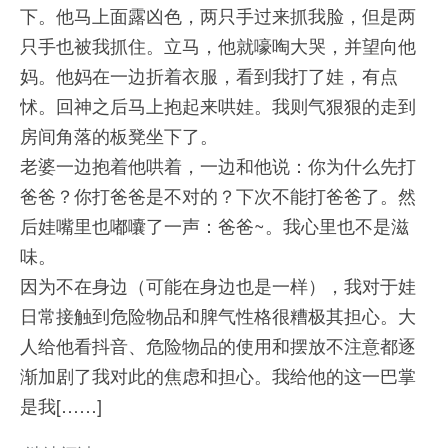
下。他马上面露凶色，两只手过来抓我脸，但是两
只手也被我抓住。立马，他就嚎啕大哭，并望向他
妈。他妈在一边折着衣服，看到我打了娃，有点
怵。回神之后马上抱起来哄娃。我则气狠狠的走到
房间角落的板凳坐下了。
老婆一边抱着他哄着，一边和他说：你为什么先打
爸爸？你打爸爸是不对的？下次不能打爸爸了。然
后娃嘴里也嘟囔了一声：爸爸~。我心里也不是滋
味。
因为不在身边（可能在身边也是一样），我对于娃
日常接触到危险物品和脾气性格很糟极其担心。大
人给他看抖音、危险物品的使用和摆放不注意都逐
渐加剧了我对此的焦虑和担心。我给他的这一巴掌
是我[……]