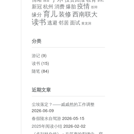
感冒
斜杠
疫情
新冠
杭州
消费
爆胎
答辩
育儿
装修
西南联大
缘分
读书
逃避
邻居
面试
黄龙洞
分类
游记
(9)
读书
(15)
随笔
(84)
近期文章
尘埃落定？——戚戚然的工作调整
2026-06-09
春假陵水自驾游
2026-05-15
2025年阅读小结
2026-02-02
《卓别林自传》：在笑声的裂缝中，窥