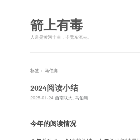
箭上有毒
人道是黄河十曲，毕竟东流去。
标签：
马伯庸
2024阅读小结
2025-01-24
西南联大
,
马伯庸
今年的阅读情况