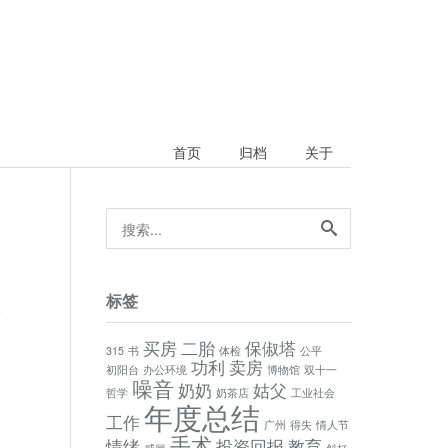
首页
归档
关于
搜
索...
标签
论
买房
二胎
保俶塔
315
书
体检
公平
功利
卖房
初阳台
办公环境
博物馆
双十一
噪音
奶奶
姑父
哲学
奶茶店
工业社会
年度总结
工作
广州
得失
情人节
手术
情绪
投资回报
教育